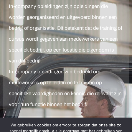
In-company opleidingen zijn opleidingen die
worden georganiseerd en uitgevoerd binnen een
bedrijf of organisatie. Dit betekent dat de training of
cursus wordt gegeven aan medewerkers van een
specifiek bedrijf, op een locatie die eigendom is
van dat bedrijf.
In-company opleidingen zijn bedoeld om
medewerkers op te leiden en te trainen op
specifieke vaardigheden en kennis die relevant zijn
voor hun functie binnen het bedrijf.
We gebruiken cookies om ervoor te zorgen dat onze site zo
soepel mogelijk draait. Als je doorgaat met het gebruiken van